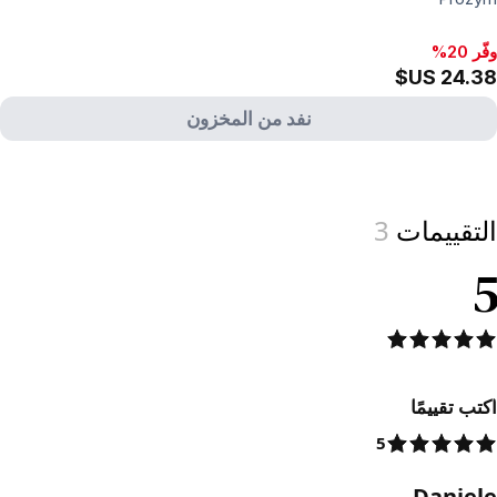
وفّر 20%
نفد من المخزون
View produc
التقييمات
3
5
اكتب تقييمًا
5
Daniele