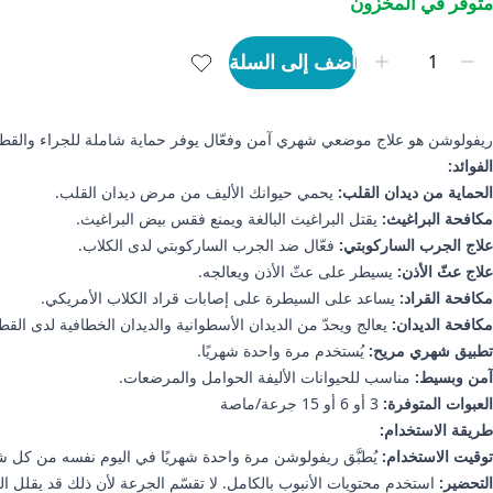
متوفر في المخزون
أضف إلى السلة
ريفولوشن هو علاج موضعي شهري آمن وفعّال يوفر حماية شاملة للجراء والقطط 
الفوائد:
الحماية من ديدان القلب:
يحمي حيوانك الأليف من مرض ديدان القلب.
مكافحة البراغيث:
يقتل البراغيث البالغة ويمنع فقس بيض البراغيث.
علاج الجرب الساركوبتي:
فعّال ضد الجرب الساركوبتي لدى الكلاب.
علاج عثّ الأذن:
يسيطر على عثّ الأذن ويعالجه.
مكافحة القراد:
يساعد على السيطرة على إصابات قراد الكلاب الأمريكي.
مكافحة الديدان:
يعالج ويحدّ من الديدان الأسطوانية والديدان الخطافية لدى الق
تطبيق شهري مريح:
يُستخدم مرة واحدة شهريًا.
آمن وبسيط:
مناسب للحيوانات الأليفة الحوامل والمرضعات.
العبوات المتوفرة:
3 أو 6 أو 15 جرعة/ماصة
طريقة الاستخدام:
توقيت الاستخدام:
يُطبَّق ريفولوشن مرة واحدة شهريًا في اليوم نفسه من كل ش
التحضير:
استخدم محتويات الأنبوب بالكامل. لا تقسّم الجرعة لأن ذلك قد يقلل الف