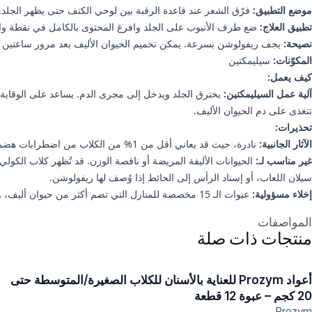
موضع التطبيق:
فرّق الشعر عند قاعدة الرقبة بين لوحي الكتف حتى يظهر الجلد.
تطبيق العلاج:
ضع طرف الأنبوب على الجلد وافرغ المحتوى بالكامل في نقطة وا
نصيحة:
يجف ريفولوشن بسرعة. يمكن تحميم الحيوان الأليف بعد مرور ساعتين أو
المكوّنات:
سيليمكتين
كيف يعمل:
آلية عمل السيليمكتين:
يخترق الجلد ويدخل إلى مجرى الدم. يساعد على الوقاية م
تتغذى على دم الحيوان الأليف.
تحذيرات:
الآثار الجانبية:
نادرة، حيث قد يعاني أقل من 1% من الكلاب من اضطرابات هضمية.
غير مناسب لـ:
الحيوانات الأليفة المريضة أو ناقصة الوزن. قد تُظهر كلاب الكول
سيلان اللعاب، أو إسناد الرأس إلى الحائط إذا وُصف لها ريفولوشن.
إخلاء مسؤولية:
عبوات الـ 15 مخصصة للمنازل التي تضم أكثر من حيوان أليف، ويتم تزويدها على شكل عدة عبوات أصغر. يرجى العلم أننا لا نستطيع ضمان صلاحية لمدة 12 شهرًا لهذه المنتجات.
علومات إضافية
المواصفات
منتجات ذات صلة
أعواد Prozym للعناية بالأسنان للكلاب الصغيرة/المتوسطة حتى
20 كجم – عبوة 12 قطعة
Prozym