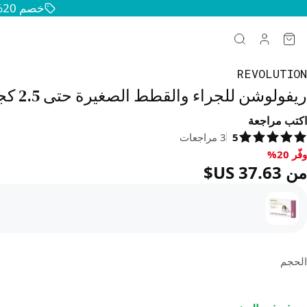
خصم 20% على جميع منتجات الحيوانات الأليفة — حافظوا على سعادة وصحة حيواناتكم
REVOLUTION
ريفولوشن للجراء والقطط الصغيرة حتى 2.5 كجم - موف
اكتب مراجعة
5
3
مراجعات
وفّر 20%
فّر 20%, من ‏37.63 US$
من ‏37.63 US$
الحجم