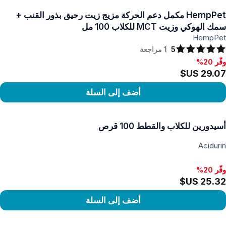
HempPet مكمل دعم الحركة مزيج زيت رحيق بذور القنب +
سمك الهوكي وزيت MCT للكلاب 100 مل
HempPet
5
1
مراجعة
وفّر 20%
فّر 20%, ‏29.07 US$
أضف إلى السلة
رض المنتج
أسيدورين للكلاب والقطط 100 قرص
Acidurin
وفّر 20%
أضف إلى السلة
رض المنتج