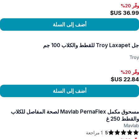
وفّر 20%
أضف إلى السلة
رض المنتج
جل Troy Laxapet للقطط والكلاب 100 جم
Troy
وفّر 20%
أضف إلى السلة
رض المنتج
مسحوق مكمل Mavlab PernaFlex لصحة المفاصل للكلاب
والقطط 250 غ
Mavlab
5
1
مراجعة