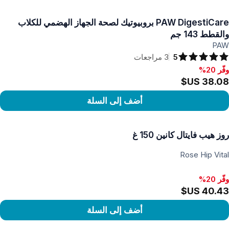
رض المنتج
PAW DigestiCare بروبيوتيك لصحة الجهاز الهضمي للكلاب
والقطط 143 جم
PAW
5
3
مراجعات
وفّر 20%
فّر 20%, ‏38.08 US$
أضف إلى السلة
رض المنتج
روز هيب فايتال كانين 150 غ
Rose Hip Vital
وفّر 20%
أضف إلى السلة
رض المنتج