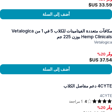
أضف إلى السلة
رض المنتج
مكافآت متعددة الفيتامينات للكلاب 5 في 1 من Vetalogica
Hemp Clinicals بوزن 225 جم
Vetalogica
وفّر 20%
أضف إلى السلة
رض المنتج
4CYTE دعم مفاصل الكلاب
4CYTE
4
1
مراجعة
وفّر 20%
فّر 20%, من ‏40.17 US$