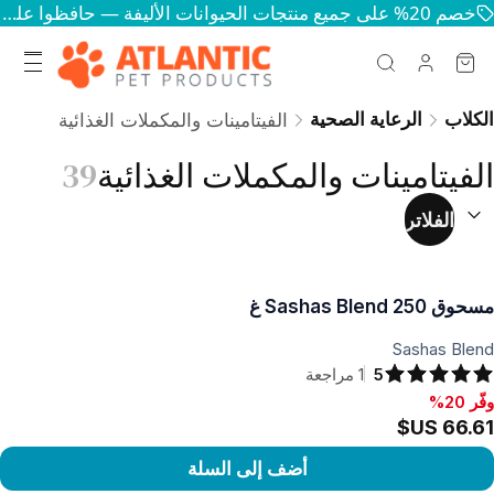
خصم 20% على جميع منتجات الحيوانات الأليفة — حافظوا على سعادة وصحة حيواناتكم
الكلاب
الرعاية الصحية
الفيتامينات والمكملات الغذائية
الفيتامينات والمكملات الغذائية
39
رتيب حسب:
(
اختياري
)
الفلاتر
مسحوق Sashas Blend 250 غ
Sashas Blend
5
1
مراجعة
وفّر 20%
فّر 20%, ‏66.61 US$
أضف إلى السلة