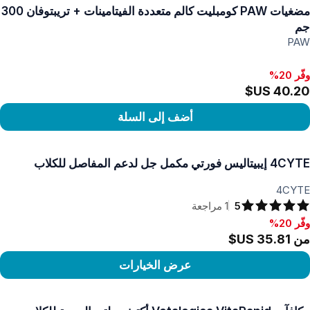
مضغيات PAW كومبليت كالم متعددة الفيتامينات + تريبتوفان 300
جم
PAW
وفّر 20%
أضف إلى السلة
رض المنتج
4CYTE إيبيتاليس فورتي مكمل جل لدعم المفاصل للكلاب
4CYTE
5
1
مراجعة
وفّر 20%
فّر 20%, من ‏35.81 US$
من ‏35.81 US$
عرض الخيارات
رض المنتج