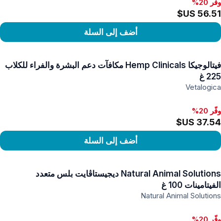
وفّر 20%
فّر 20%, ‏56.51 US$
أضف إلى السلة
رض المنتج
فيتالوجيكا Hemp Clinicals مكافآت دعم البشرة والفراء للكلاب
225 غ
Vetalogica
وفّر 20%
أضف إلى السلة
رض المنتج
Natural Animal Solutions ديجيستاڤايت بلس متعدد
الفيتامينات 100 غ
Natural Animal Solutions
وفّر 20%