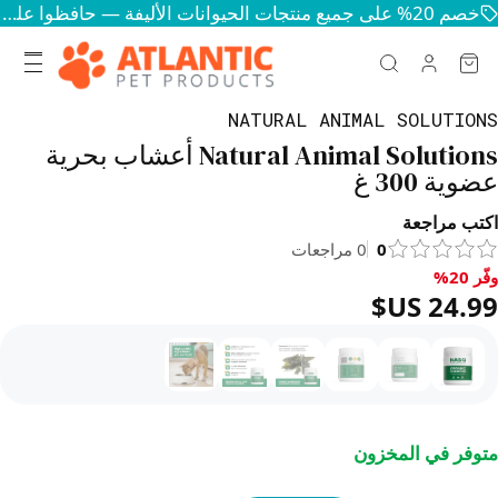
خصم 20% على جميع منتجات الحيوانات الأليفة — حافظوا على سعادة وصحة حيواناتكم
NATURAL ANIMAL SOLUTIONS
Natural Animal Solutions أعشاب بحرية
عضوية 300 غ
اكتب مراجعة
0
0
مراجعات
وفّر 20%
فّر 20%, ‏24.99 US$
متوفر في المخزون