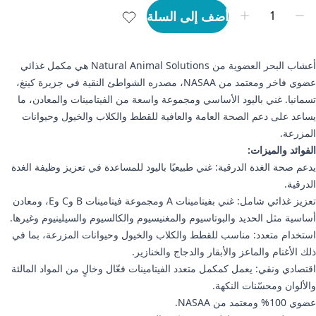
أضف إلى السلة
أعشاب البحر العضوية من Natural Animal Solutions هي مكمل غذائي
عضوي فاخر ومعتمد من NASAA، مصدره الشواطئ النقية في جزيرة كينغ،
تسمانيا. غني باليود الأساسي ومجموعة واسعة من الفيتامينات والمعادن، ما
يساعد على دعم الصحة العامة والعافية للقطط والكلاب والخيول وحيوانات
المزرعة.
الفوائد والميزات:
يدعم صحة الغدة الدرقية: غني طبيعيًا باليود للمساعدة في تعزيز وظيفة الغدة
الدرقية.
تعزيز غذائي شامل: غني بفيتامينات A ومجموعة فيتامينات B وC وE، ومعادن
أساسية مثل الحديد والبوتاسيوم والمغنيسيوم والكالسيوم والسيلينيوم وغيرها.
استخدام متعدد: مناسب للقطط والكلاب والخيول وحيوانات المزرعة، بما في
ذلك الأغنام والماعز والأبقار والدجاج والخنازير.
اقتصادي ونقي: يعمل كمكمل متعدد الفيتامينات فعّال وخالٍ من المواد المالئة
والألوان ومحسّنات النكهة.
عضوي 100% ومعتمد من NASAA.