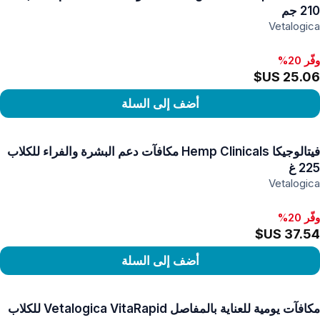
210 جم
Vetalogica
وفّر 20%
أضف إلى السلة
رض المنتج
فيتالوجيكا Hemp Clinicals مكافآت دعم البشرة والفراء للكلاب
225 غ
Vetalogica
وفّر 20%
أضف إلى السلة
رض المنتج
مكافآت يومية للعناية بالمفاصل Vetalogica VitaRapid للكلاب