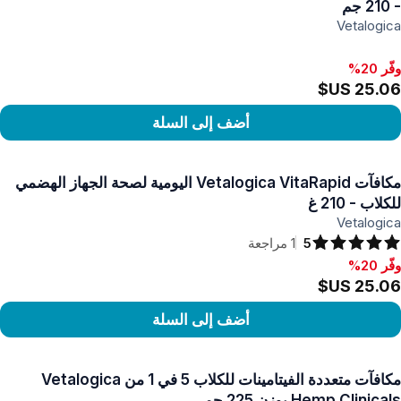
- 210 جم
Vetalogica
وفّر 20%
أضف إلى السلة
رض المنتج
مكافآت Vetalogica VitaRapid اليومية لصحة الجهاز الهضمي
للكلاب - 210 غ
Vetalogica
5
1
مراجعة
وفّر 20%
فّر 20%, ‏25.06 US$
أضف إلى السلة
رض المنتج
مكافآت متعددة الفيتامينات للكلاب 5 في 1 من Vetalogica
Hemp Clinicals بوزن 225 جم