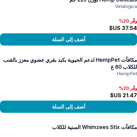
Vetalogica
وفّر 20%
أضف إلى السلة
رض المنتج
مكافآت HempPet لدعم الحيوية بكبد بقري عضوي معزز بالقنب
للكلاب 80 غ
HempPet
وفّر 20%
أضف إلى السلة
رض المنتج
مكافآت Whimzees Stix السنية للكلاب