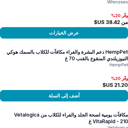
Whimzees
وفّر 20%
من ‏38.42 US$
عرض الخيارات
رض المنتج
HempPet دعم البشرة والفراء مكافآت للكلاب بالسمك هوكي
النيوزيلندي المنقوع بالقنب 70 غ
HempPet
وفّر 20%
أضف إلى السلة
رض المنتج
مكافآت يومية لصحة الجلد والفراء للكلاب من Vetalogica
VitaRapid - 210 غ
Vetalogica