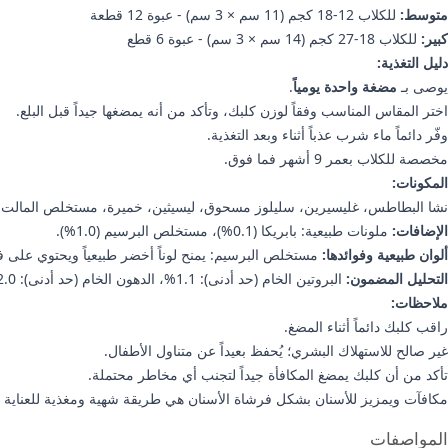
متوسط:
للكلاب 12-18 كجم (11 سم × 3 سم) - عبوة 12 قطعة
كبير:
للكلاب 18-27 كجم (14 سم × 3 سم) - عبوة 6 قطع
دليل التغذية:
يوصى بـ
مضغة واحدة يومياً
.
اختر المقاس المناسب وفقاً لوزن كلبك، وتأكد من أنه يمضغها جيداً قبل البلع.
وفّر دائماً ماء شرب عذباً أثناء وبعد التغذية.
مخصصة للكلاب بعمر 9 أشهر فما فوق.
المكونات:
نشا البطاطس، غليسيرين، سليلوز مسحوق، ليسيثين، خميرة، مستخلص المالت
الإضافات:
ملونات طبيعية: بابريكا (0.1%)، مستخلص البرسيم (1.0%).
ألوان طبيعية وفوائدها:
مستخلص البرسيم: يمنح لوناً أخضر طبيعياً ويحتوي على فيتامينات أساسية (K وC ومجموعة فيتامينات B) وبيتا كاروتين. مستخلص المالت:
التحليل المضمون:
البروتين الخام (حد أدنى): 1.1%، الدهون الخام (حد أدنى): 2.0%، الدهون الخام (حد أقصى): 4.3%، الألياف الخام (حد أقصى): 13.7%، الرطوبة (حد أقصى): 12%، الرماد الخام (حد أقصى): 2.4%
ملاحظات:
راقب كلبك دائماً أثناء المضغ.
غير صالح للاستهلاك البشري؛ يُحفظ بعيداً عن متناول الأطفال.
تأكد من أن كلبك يمضغ المكافأة جيداً لتجنب أي مخاطر محتملة.
مكافآت ويمزيز للأسنان بشكل فرشاة الأسنان هي طريقة شهية ومغذية للعناية بأ
علومات إضافية
المواصفات