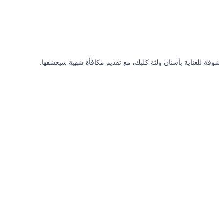
ة للعناية بأسنان ولثة كلبك، مع تقديم مكافأة شهية سيعشقها.