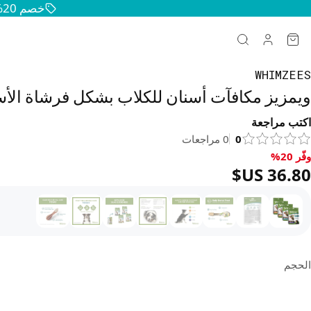
خصم 20% على جميع منتجات الحيوانات الأليفة — حافظوا على سعادة وصحة حيواناتكم
WHIMZEES
ويمزيز مكافآت أسنان للكلاب بشكل فرشاة الأس
اكتب مراجعة
0
0
مراجعات
وفّر 20%
فّر 20%, ‏36.80 US$
الحجم