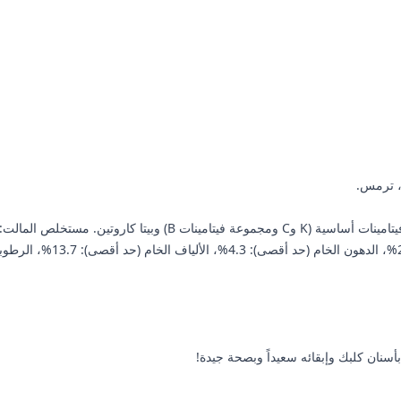
، ترمس.
 يعزز النكهة الطبيعية ويمنح لوناً بنياً.
سنان كلبك وإبقائه سعيداً وبصحة جيدة!