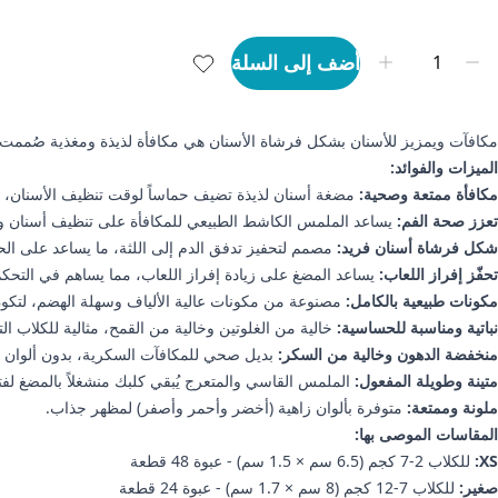
أضف إلى السلة
مكافآت ويمزيز للأسنان بشكل فرشاة الأسنان هي مكافأة لذيذة ومغذية صُممت ل
الميزات والفوائد:
مكافأة ممتعة وصحية:
مضغة أسنان لذيذة تضيف حماساً لوقت تنظيف الأسنان، لت
تعزز صحة الفم:
يساعد الملمس الكاشط الطبيعي للمكافأة على تنظيف أسنان ولثة
شكل فرشاة أسنان فريد:
مصمم لتحفيز تدفق الدم إلى اللثة، ما يساعد على الح
تحفّز إفراز اللعاب:
يساعد المضغ على زيادة إفراز اللعاب، مما يساهم في التحكم ب
مكونات طبيعية بالكامل:
مصنوعة من مكونات عالية الألياف وسهلة الهضم، لتكون 
نباتية ومناسبة للحساسية:
خالية من الغلوتين وخالية من القمح، مثالية للكلاب 
منخفضة الدهون وخالية من السكر:
بديل صحي للمكافآت السكرية، بدون ألوان أو 
متينة وطويلة المفعول:
الملمس القاسي والمتعرج يُبقي كلبك منشغلاً بالمضغ ل
ملونة وممتعة:
متوفرة بألوان زاهية (أخضر وأحمر وأصفر) لمظهر جذاب.
المقاسات الموصى بها:
XS:
للكلاب 2-7 كجم (6.5 سم × 1.5 سم) - عبوة 48 قطعة
صغير:
للكلاب 7-12 كجم (8 سم × 1.7 سم) - عبوة 24 قطعة