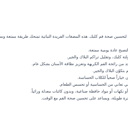
تحسين صحة فم كلبك. هذه المضغات الفريدة النباتية تمنحك طريقة ممتعة ومشوق
صبح عادة يومية ممتعة.
 كلبك، وتقليل تراكم البلاك والجير.
د من رائحة الفم الكريهة وتعزيز نظافة الأسنان بشكل عام.
تكوّن البلاك والجير.
خياراً صحياً للكلاب الحساسة.
التي تعاني من الحساسية أو تحسس الطعام.
نكهات أو مواد حافظة صناعية، وبدون كائنات معدلة وراثياً.
فترة طويلة، ويساعد على تحسين صحة الفم مع الوقت.