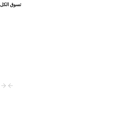
تسوق الكل
وفّر 20%, من ‏38.42 US$