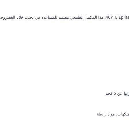
حافظ على نشاط قطتك وراحتها من خلال دعم صحة مفاصلها مع جل 4CYTE Epiitalis Forte. هذا المكمل ا