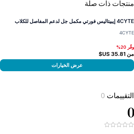
منتجات ذات صلة
4CYTE إيبيتاليس فورتي مكمل جل لدعم المفاصل للكلاب
4CYTE
وفّر 20%
من ‏35.81 US$
عرض الخيارات
View produc
التقييمات
0
0