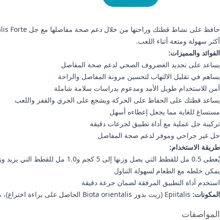
أكثر سهولة ومتعة أثناء اللعب.
الفوائد والمميزات:
يساعد على تجديد الغضروف الصحي لدعم صحة المفاصل
يساهم في تقليل الالتهاب لتحسين مرونة المفاصل والراحة
آمن للاستخدام طويل الأمد ومدعوم بدراسات سلامة شاملة
يساعد قطتك على الحفاظ على الحركة ويشجع على الجري والقفز واللعب
مستساغ للغاية مما يجعل إعطاءه أسهل
تركيبة جل عملية مع أداة تطبيق لجرعات دقيقة
حل غير جراحي وموفر لدعم صحة المفاصل
طريقة الاستخدام:
يُعطى 0.5 مل للقطط التي يصل وزنها إلى 5 كجم و1.0 مل للقطط التي يزيد وزنها عن 5 كجم
يمكن خلطه مع الطعام لسهولة التناول
استخدم أداة التطبيق المرفقة لضمان جرعة دقيقة
المكونات:
Epiitalis (زيت بذور Biota orientalis الحاصل على براءة اختراع)، منكهات، مواد رابطة
علومات إضافية
المواصفات