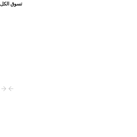
تسوق الكل
وفّر 20%, ‏28.44 US$