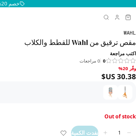
خصم 20% على جميع منتجات الحيوانات الأليفة — حافظوا على سعادة وصحة حيواناتكم
WAHL
مقص ترقيق من Wahl للقطط والكلاب
اكتب مراجعة
0
0
مراجعات
وفّر 20%
فّر 20%, ‏30.38 US$
Out of stock
نفدت الكمية