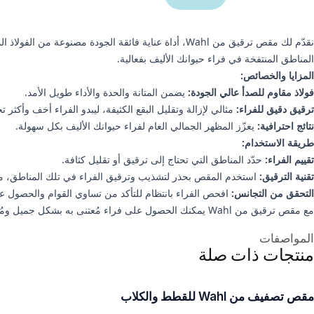
نقدّم لك مقص ترقيق من Wahl، أداة عناية فائقة الجو
المناطق المنتفخة في فراء حيوانك الأليف بفعالية.
المزايا والخصائص:
فولاذ مقاوم للصدأ عالي الجودة:
يضمن المتانة والحدة والأداء طويل الأمد.
ترقيق دقيق للفراء:
مثالي لإزالة وتقليل البقع الكثيفة، ليبدو الفراء أخف وأكثر تجا
نتائج احترافية:
يعزّز المظهر الجمالي العام لفراء حيوانك الأليف بكل سهولة.
طريقة الاستخدام:
تقييم الفراء:
حدّد المناطق التي تحتاج إلى ترقيق أو تقليل كثافة.
تقنية الترقيق:
استخدم المقص بحذر لتشذيب وترقيق الفراء في تلك المناطق، 
التحقق من التجانس:
افحص الفراء بانتظام للتأكد من تساوي القوام والحصول على
مع مقص ترقيق من Wahl يمكنك الحصول على فراء مُعتنى به بشكل جميل ومُحافظ عليه جيدًا، ما يجعله خيارًا موثوقًا للعناية الاحترافية والمنزلية على حد سواء.
علومات إضافية
المواصفات
منتجات ذات صلة
مقص تصفيف من Wahl للقطط والكلاب