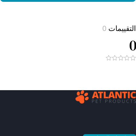
View produc
التقييمات
0
0