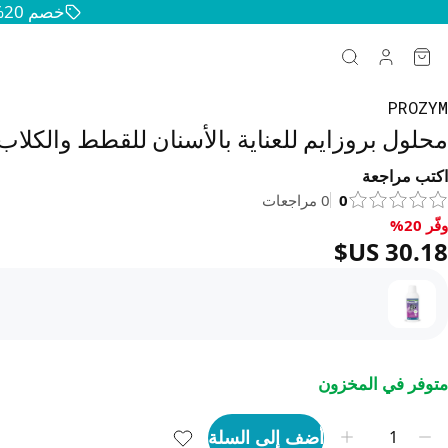
خصم 20% على جميع منتجات الحيوانات الأليفة — حافظوا على سعادة وصحة حيواناتكم
PROZYM
محلول بروزايم للعناية بالأسنان للقطط والكلاب 250 م
اكتب مراجعة
0
0
مراجعات
وفّر 20%
فّر 20%, ‏30.18 US$
متوفر في المخزون
أضف إلى السلة