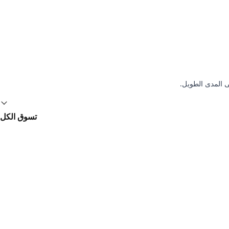
ى المدى الطويل.
تسوق الكل
وفّر 20%, من ‏37.64 US$