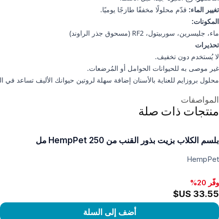
تغيير الماء:
قدّم محلولًا مخففًا طازجًا يوميًا.
المكونات:
ماء، جليسرين، سوربيتول، RF2 (مسحوق جذر الراوند)
تحذيرات
لا يُستخدم دون تخفيف.
غير موصى به للحيوانات الحوامل أو المُرضعات.
محلول بروزايم للعناية بالأسنان إضافة سهلة لروتين حيوانك الأليف تساعد في ا
علومات إضافية
المواصفات
منتجات ذات صلة
بلسم الكلاب بزيت بذور القنب من HempPet 250 مل
HempPet
وفّر 20%
أضف إلى السلة