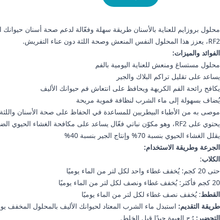
محلول بروزايم للعناية بالأسنان طريقة سهلة وفعّالة لدعم صحة أسنان حيوانك ال
RF2، يعزز هذا المحلول النفس المنعش وصحة اللثة دون عناء التفريش.
الفوائد والميزات:
محلول مستساغ ومنعش للعناية اليومية بالفم
يساعد على تقليل تراكم البلاك والجير
يكافح رائحة الفم الكريهة ويحافظ على انتعاش فم حيوانك الأليف
يُضاف بسهولة إلى ماء الشرب لنظافة فموية مريحة
موصى به من الأطباء البيطريين للمساعدة في الحفاظ على صحة الأسنان واللثة
يحتوي على RF2، وهو مكوّن نباتي فعّال يساعد على مكافحة الغشاء الحيوي الضار الذي يسبق تكوّن البلاك
يقلل الغشاء الحيوي بنسبة 70% وإنتاج الجير بنسبة 40%
الجرعة وطريقة الاستخدام:
الكلاب
:
حتى 20 كجم: يُخفف غطاء واحد لكل لتر من الماء يوميًا
20 كجم فأكثر: يُخفف غطاء ونصف لكل لتر من الماء يوميًا
القطط
: يُخفف نصف غطاء لكل لتر من الماء يوميًا
طريقة التقديم:
استبدل ماء الشرب المعتاد لحيوانك الأليف بالمحلول المخفف يومي
التحضير:
رُج العبوة جيدًا قبل الخلط.