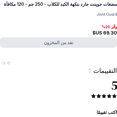
مضغات جوينت جارد بنكهة الكبد للكلاب - 250 جم - 120 مكافأة
Joint Guard
وفّر 20%
وفّر 20%, ‏28.44 US$
نفد من المخزون
View produc
التقييمات
1
5
اكتب تقييمًا