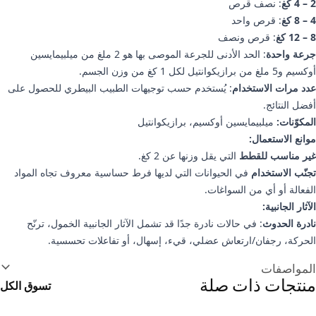
2 – 4 كغ
: نصف قرص
4 – 8 كغ
: قرص واحد
8 – 12 كغ
: قرص ونصف
جرعة واحدة
: الحد الأدنى للجرعة الموصى بها هو 2 ملغ من ميلبيمايسين
أوكسيم و5 ملغ من برازيكوانتيل لكل 1 كغ من وزن الجسم.
عدد مرات الاستخدام
: يُستخدم حسب توجيهات الطبيب البيطري للحصول على
أفضل النتائج.
المكوّنات:
ميلبيمايسين أوكسيم،
برازيكوانتيل
موانع الاستعمال:
غير مناسب للقطط
التي يقل وزنها عن 2 كغ.
تجنّب الاستخدام
في الحيوانات التي لديها فرط حساسية معروف تجاه المواد
الفعالة أو أي من السواغات.
الآثار الجانبية:
نادرة الحدوث
: في حالات نادرة جدًا قد تشمل الآثار الجانبية الخمول، ترنّح
الحركة، رجفان/ارتعاش عضلي، قيء، إسهال، أو تفاعلات تحسسية.
علومات إضافية
المواصفات
منتجات ذات صلة
تسوق الكل