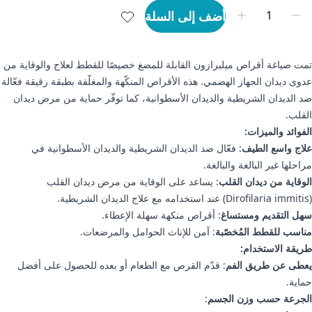
أضف إلى السلة
تمت صياغة أقراص ميلبرازون القابلة للمضغ خصيصًا للقطط لعلاج والوقاية من
عدوى ديدان الجهاز الهضمي. هذه الأقراص المنكّهة والمغلّفة بطبقة رقيقة فعّالة
ضد الديدان الشريطية والديدان الأسطوانية، كما توفّر حماية من مرض ديدان
القلب.
الفوائد والميزات:
علاج واسع الطيف
: فعّال ضد الديدان الشريطية والديدان الأسطوانية في
مراحلها غير البالغة والبالغة.
الوقاية من ديدان القلب
: يساعد على الوقاية من مرض ديدان القلب
(Dirofilaria immitis) عند استخدامه مع علاج الديدان الشريطية.
سهل التقديم ومستساغ
: أقراص منكهة سهلة الإعطاء.
مناسب للقطط المُخصّبة
: آمن للإناث الحوامل والمرضعات.
طريقة الاستخدام:
يعطى عن طريق الفم
: قدّم القرص مع الطعام أو بعده للحصول على أفضل
حماية.
الجرعة حسب وزن الجسم
: