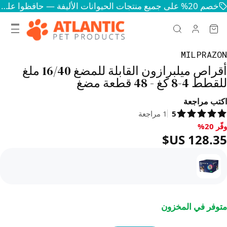
خصم 20% على جميع منتجات الحيوانات الأليفة — حافظوا على سعادة وصحة حيواناتكم
MILPRAZON
أقراص ميلبرازون القابلة للمضغ 16/40 ملغ
للقطط 4-8 كغ - 48 قطعة مضغ
اكتب مراجعة
5
1
مراجعة
وفّر 20%
فّر 20%, ‏128.35 US$
متوفر في المخزون