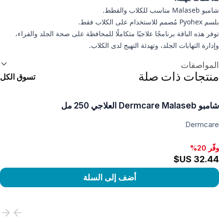
شامبو Malaseb مناسب للكلاب والقطط.
بلسم Pyohex مُصمم للاستخدام على الكلاب فقط.
توفر هذه الباقة برنامجًا علاجيًا متكاملًا للمحافظة على صحة الجلد والفراء،
وإدارة التهابات الجلد، وتهدئة التهيج لدى الكلاب.
علومات إضافية
المواصفات
منتجات ذات صلة
تسوق الكل
شامبو Dermcare Malaseb العلاجي 250 مل
Dermcare
وفّر 20%
وفّر 20%, ‏95.17 US$
أضف إلى السلة
View produc