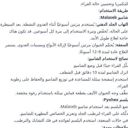
للبكتيريا وتحسين حالة الفراء.
طريقة الاستخدام:
شامبو Malaseb:
التهاب الجلد الدهني:
يُستخدم مرتين أسبوعيًا أثناء العدوى النشطة. بعد السيطرة
على الحالة، تُخفّض وتيرة الاستخدام إلى مرة كل أسبوعين. قد تكون هناك
حاجة لعلاج طويل الأمد.
السعفة:
يُحمَّم الحيوان مرتين أسبوعيًا لإزالة الأبواغ ومسببات العدوى. يستمر
العلاج عادة لمدة 8–12 أسبوعًا.
نصائح لاستخدام الشامبو:
بلّل الفراء جيدًا قبل وضع الشامبو.
اترك الشامبو لمدة 10 دقائق قبل الشطف.
استخدم إسفنجة مبللة للمساعدة في توزيع الشامبو والحفاظ على رطوبة
الفراء.
نظّف وجه الحيوان الأليف بقطعة قماش مبللة باستخدام رغوة مخففة.
بلسم Pyohex:
ضع البلسم بعد استخدام شامبو Malaseb.
دلّكه على الفراء لترطيب الجلد وتعزيز الخصائص المطهرة للشامبو.
في حالات السعفة، استخدم البلسم لفوائده في فك التشابك والترطيب.
ملاحظات مهمة: