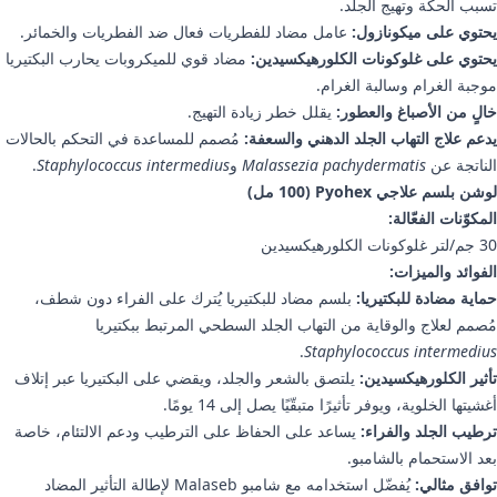
تسبب الحكة وتهيج الجلد.
يحتوي على ميكونازول:
عامل مضاد للفطريات فعال ضد الفطريات والخمائر.
يحتوي على غلوكونات الكلورهيكسيدين:
مضاد قوي للميكروبات يحارب البكتيريا
موجبة الغرام وسالبة الغرام.
خالٍ من الأصباغ والعطور:
يقلل خطر زيادة التهيج.
يدعم علاج التهاب الجلد الدهني والسعفة:
مُصمم للمساعدة في التحكم بالحالات
الناتجة عن
Malassezia pachydermatis
و
Staphylococcus intermedius
.
لوشن بلسم علاجي Pyohex (100 مل)
المكوّنات الفعّالة:
30 جم/لتر غلوكونات الكلورهيكسيدين
الفوائد والميزات:
حماية مضادة للبكتيريا:
بلسم مضاد للبكتيريا يُترك على الفراء دون شطف،
مُصمم لعلاج والوقاية من التهاب الجلد السطحي المرتبط ببكتيريا
.
Staphylococcus intermedius
تأثير الكلورهيكسيدين:
يلتصق بالشعر والجلد، ويقضي على البكتيريا عبر إتلاف
أغشيتها الخلوية، ويوفر تأثيرًا متبقّيًا يصل إلى 14 يومًا.
ترطيب الجلد والفراء:
يساعد على الحفاظ على الترطيب ودعم الالتئام، خاصة
بعد الاستحمام بالشامبو.
توافق مثالي:
يُفضّل استخدامه مع شامبو Malaseb لإطالة التأثير المضاد