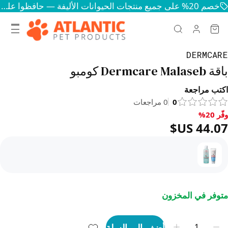
خصم 20% على جميع منتجات الحيوانات الأليفة — حافظوا على سعادة وصحة حيواناتكم
DERMCARE
باقة Dermcare Malaseb كومبو
اكتب مراجعة
0
0
مراجعات
وفّر 20%
فّر 20%, ‏44.07 US$
متوفر في المخزون
أضف إلى السلة