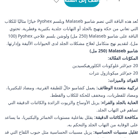
تُعد هذه الباقة التي تضم شامبو Malaseb وبلسم Pyohex خيارًا مثاليًا للكلاب
التي تعاني من حكة وتهيج بالجلد أو التهابات جلدية بكتيرية وفطرية. تحتوي
الباقة على شامبو Malaseb (250 مل) ولوشن بلسم علاجي Pyohex (100
مل)، لتقديم نهج متكامل لعلاج مشكلات الجلد لدى الحيوانات الأليفة وإدارتها.
شامبو Malaseb (250 مل)
المكوّنات الفعّالة:
20 جم/لتر غلوكونات الكلورهيكسيدين
20 جم/لتر ميكونازول نترات
الفوائد والميزات:
تركيبة متعددة الوظائف:
يعمل كشامبو حالّ للطبقة القرنية، ومضاد للبكتيريا،
ومضاد للفطريات، ومخفف للحكة للكلاب والقطط.
العناية بالجلد والفراء:
يزيل الأوساخ والزيوت الزائدة والكائنات الدقيقة التي
تساهم في التهاب الجلد.
مكافحة الكائنات الدقيقة:
يقلل بفاعلية مستويات الخمائر والبكتيريا، ما يساعد
على الوقاية من التهاب الجلد والتحكم به.
تقليل مسببات الحساسية:
يزيل مسببات الحساسية مثل حبوب اللقاح التي قد