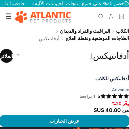
خصم 20% على جميع منتجات الحيوانات الأليفة — حافظوا على سعادة وصحة حيواناتكم
الكلاب
البراغيث والقراد والديدان
العلاجات الموضعية ونقطة العلاج
أدفانتيكس
ترتيب حسب:
أدفانتيكس
1
الفلاتر
أدفانتكس للكلاب
Advantix
5
1
مراجعة
وفّر 20%
فّر 20%, من ‏40.00 US$
من ‏40.00 US$
عرض الخيارات