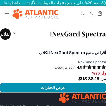
خصم 20% على جميع منتجات الحيوانات الأليفة — حافظوا على سعادة وصحة حيواناتكم
نتائج البحث
(
1
NexGard Spectra
الفلاتر
أقراص مضغ NexGard Spectra للكلاب
NexGard Spectra
4.9
367
مراجعات
وفّر 20%
فّر 20%, من ‏38.18 US$
من ‏38.18 US$
عرض الخيارات
رض المنتج