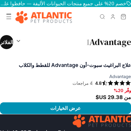
خصم 20% على جميع منتجات الحيوانات الأليفة — حافظوا على سعادة وصحة حيواناتكم
نتائج البحث
(
1
Advantage
الفلاتر
علاج البراغيث سبوت-أون Advantage للقطط والكلاب
Advantage
4.8
4
مراجعات
وفّر 20%
فّر 20%, من ‏29.38 US$
من ‏29.38 US$
عرض الخيارات
رض المنتج